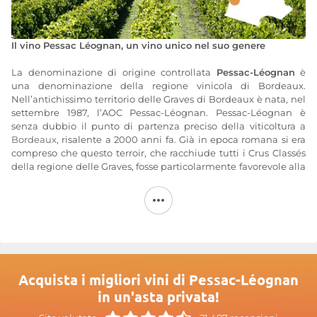
Il vino Pessac Léognan, un vino unico nel suo genere
La denominazione di origine controllata
Pessac-Léognan
è
una denominazione della regione vinicola di Bordeaux.
Nell’antichissimo territorio delle Graves di Bordeaux è nata, nel
settembre 1987, l’AOC Pessac-Léognan. Pessac-Léognan è
senza dubbio il punto di partenza preciso della viticoltura a
Bordeaux
, risalente a 2000 anni fa. Già in epoca romana si era
compreso che questo terroir, che racchiude tutti i Crus Classés
della regione delle Graves, fosse particolarmente favorevole alla
viticoltura. La superficie coltivata è rapidamente salita a 1.600
ettari e la produzione annuale ammonta a circa 70.000 ettolitri.
Tra i Pessac-Léognan di grande fama spicca lo
Château Haut-
Brion
, unico Premier Cru Classé del 1855 non proveniente dal
Médoc. Altre tenute non sono da meno: Château Smith Haut
Lafitte,
Château Pape Clément
,
Domaine de Chevalier
,
Château
Larrivet-Haut-Brion
e
Château Haut-Bailly
.
Acquista i migliori vini di Pessac-Léognan
Vitigni selezionati con cura
in un'asta privata!
La denominazione AOC Péssac Léognan è una delle poche a