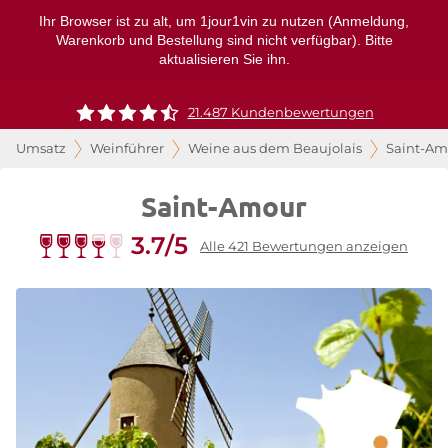
Ihr Browser ist zu alt, um 1jour1vin zu nutzen (Anmeldung,
Warenkorb und Bestellung sind nicht verfügbar). Bitte
aktualisieren Sie ihn.
21.487 Kundenbewertungen
Umsatz
Weinführer
Weine aus dem Beaujolais
Saint-Am
Saint-Amour
3.7/5
Alle 421 Bewertungen anzeigen