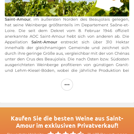
Saint-Amour
, im äußersten Norden des Beaujolais gelegen,
hat seine Weinberge größtenteils im Departement Saône-et-
Loire. Die seit dem Dekret vom 8. Februar 1946 offiziell
anerkannte AOC Saint-Amour hebt sich von anderen ab. Die
Appellation
Saint-Amour
erstreckt sich über 310 Hektar
innerhalb der gleichnamigen Gemeinde und zeichnet sich
durch ihre geringe Größe aus, vergleichbar mit der von Chénas
unter den Crus des Beaujolais. Die nach Osten bzw. Südosten
ausgerichteten Weinberge profitieren von günstigen Granit-
und Lehm-Kiesel-Böden, wobei die jährliche Produktion bei
etwa 17.500 Hektolitern liegt. Der ausschließlich aus der
Rebsorte Gamay noir à jus blanc gekelterte
Saint-Amour
ist in
mehreren Lagen erhältlich, unter denen sich „À la folie“ und
„En paradis“ durch ihre vollmundigen, strukturierten Weine mit
feinen Aromen auszeichnen. Die Cuvées der Domaine Franck
Juillard, des Maison Trenel und des Château Bonnet
veranschaulichen eindrucksvoll dieses außergewöhnliche
Terroir.
Kaufen Sie die besten Weine aus Saint-
Amour im exklusiven Privatverkauf!
Die Ursprünge des Rotweins Saint-Amour