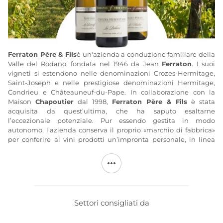
Ferraton Père & Fils
è un'azienda a conduzione familiare della
Valle del Rodano, fondata nel 1946 da Jean
Ferraton
. I suoi
vigneti si estendono nelle denominazioni Crozes-Hermitage,
Saint-Joseph e nelle prestigiose denominazioni Hermitage,
Condrieu e Châteauneuf-du-Pape. In collaborazione con la
Maison
Chapoutier
dal 1998,
Ferraton Père & Fils
è stata
acquisita da quest’ultima, che ha saputo esaltarne
l’eccezionale potenziale. Pur essendo gestita in modo
autonomo, l’azienda conserva il proprio «marchio di fabbrica»
per conferire ai vini prodotti un’impronta personale, in linea
con l’impulso dato in origine dalla famiglia Ferraton.
Ferraton & Fils
pratica la
viticoltura biologica dal
1998 ed è
certificata ECOCERT dal 2001. Vanta una ricca esperienza in
questo campo ed è oggi certificata DEMETER (dal 2010) con una
conduzione
biodinamica
del vigneto di famiglia. Beneficia del
Settori consigliati da
supporto tecnico e del servizio di controllo qualità della grande
Maison Chapoutier. La parte destinata al commercio viene