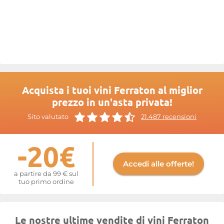
prodotta con metodi di coltivazione tradizionali.
Maggiori informazioni sul sito di
Ferraton
Acquista i tuoi vini Ferraton al miglior
prezzo in un'asta privata!
Sito valutato
21.487 recensioni
-20€
Accedi alle offerte!
a partire da 99 € sul
tuo primo ordine
Le nostre ultime vendite di vini Ferraton