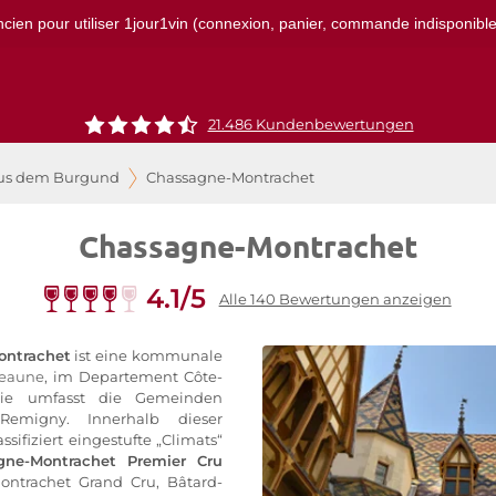
ncien pour utiliser 1jour1vin (connexion, panier, commande indisponibles)
21.486 Kundenbewertungen
us dem Burgund
Chassagne-Montrachet
Chassagne-Montrachet
4.1/5
Alle 140 Bewertungen anzeigen
ontrachet
ist eine kommunale
Beaune
, im Departement Côte-
Sie umfasst die Gemeinden
Remigny. Innerhalb dieser
assifiziert eingestufte „Climats“
gne-Montrachet Premier Cru
ontrachet Grand Cru, Bâtard-