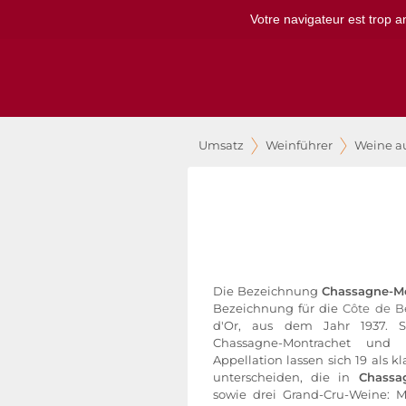
Votre navigateur est trop a
Umsatz
Weinführer
Weine a
Die Bezeichnung
Chassagne-M
Bezeichnung für die
Côte de 
d'Or, aus dem Jahr 1937. 
Chassagne-Montrachet und 
Appellation lassen sich 19 als kl
unterscheiden, die in
Chassa
sowie drei Grand-Cru-Weine: M