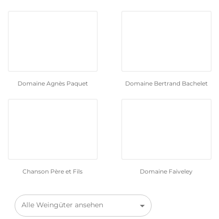
achen fast 60 % der gesamten
 fast 16.000 Hektoliter pro Jahr
on sind insbesondere die Crus
assagne-Montrachet Premier
omaine Joseph Drouhin
und
in de climats“
Domaine Agnès Paquet
Domaine Bertrand Bachelet
dischen Rebsorten Pinot Noir
ch auf einem weitläufigen,
Côte de Beaune in einer Höhe
. Die seit dem Mittelalter
Bezeichnungen, die im Burgund
alteten Weinbergparzellen
“ hat seine eigenen Merkmale.
erhält somit den Namen des
ben wachsen. So wird die
Chanson Père et Fils
Domaine Faiveley
währleistet, denn nichts wird
ie Lage der Parzellen noch die
 umgebende Vegetation. Diese
weitergegebene Tradition hat
Alle Weingüter ansehen
-Montrachet hervorgebracht.
ntrachet
ist erhältlich in