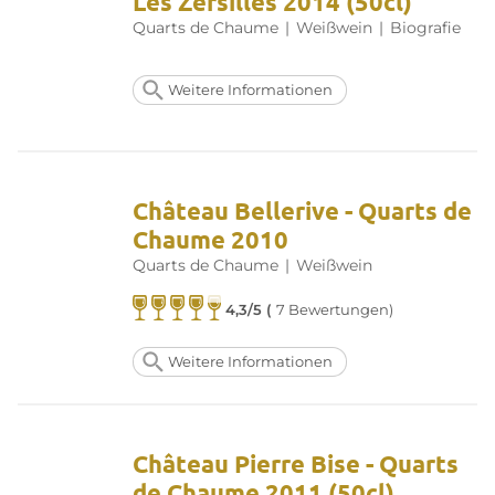
Les Zersilles 2014 (50cl)
sind oft voll des Lobes. Ob Jahrgangswein oder nicht – sein
Preis bleibt sehr erschwinglich.
Quarts de Chaume
|
Weißwein
|
Biografie
Weitere Informationen finden Sie auf der Website von
Quarts
de Chaume
Weitere Informationen
Château Bellerive - Quarts de
Chaume 2010
Quarts de Chaume
|
Weißwein
4,3/5 (
7 Bewertungen)
Weitere Informationen
Château Pierre Bise - Quarts
de Chaume 2011 (50cl)