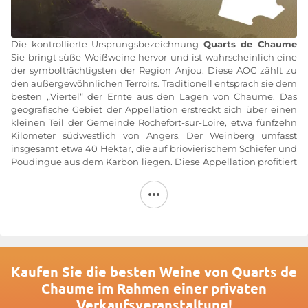
Die kontrollierte Ursprungsbezeichnung
Quarts de Chaume
Sie bringt süße Weißweine hervor und ist wahrscheinlich eine
der symbolträchtigsten der Region Anjou. Diese AOC zählt zu
den außergewöhnlichen Terroirs. Traditionell entsprach sie dem
besten „Viertel“ der Ernte aus den Lagen von Chaume. Das
geografische Gebiet der Appellation erstreckt sich über einen
kleinen Teil der Gemeinde Rochefort-sur-Loire, etwa fünfzehn
Kilometer südwestlich von Angers. Der Weinberg umfasst
insgesamt etwa 40 Hektar, die auf briovierischem Schiefer und
Poudingue aus dem Karbon liegen. Diese Appellation profitiert
von einer außergewöhnlichen und besonders günstigen
mesoklimatischen Lage. Tatsächlich bildet der Layon an dieser
Stelle eine weitläufige Schleife (Vallée de Bézigon), die für
Morgennebel sorgt, welche die Entstehung der Edelfäule
begünstigen. Die Weine „Quarts de Chaume“ wurden gemäß
einem Dekret vom 10. August 1954 als AOC anerkannt.
Die
Weine Quarts de Chaume
werden ausschließlich aus der
Kaufen Sie die besten Weine von Quarts de
Rebsorte Chenin, auch Pineau de la Loire genannt, gekeltert,
Chaume im Rahmen einer privaten
wobei besonders niedrige Durchschnittserträge angestrebt
Verkaufsveranstaltung!
werden, um eine einwandfreie Beerenqualität zu