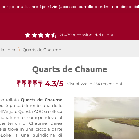
 per poter utilizzare 1jour1vin (accesso, carrello e ordine non disponibil
21.479 recensioni dei clienti
lla Loira
Quarts de Chaume
Quarts de Chaume
4.3/5
Visualizza le 254 recensioni
ontrollata
Quarts de Chaume
 ed è probabilmente una delle
ll’Anjou. Questa AOC si colloca
dizionalmente corrispondeva al
dei terroir di Chaume. L’area
 si trova in una piccola parte
-Loire, a una quindicina di