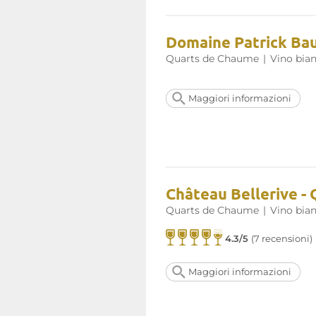
sentori di frutta esotica, si 
fresca. I commenti dei clienti 
volta sono spesso elogiativi.
Domaine Patrick Baud
rimane molto accessibile.
Quarts de Chaume
|
Vino bia
Maggiori informazioni sul sito di
Maggiori informazioni
Château Bellerive -
Quarts de Chaume
|
Vino bia
4.3/5
(7 recensioni)
Maggiori informazioni