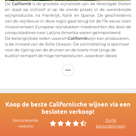
De
Californië
is de grootste wijnstreek van de Verenigde Staten
en staat op zichzelf al op de vierde plaats in de wereldwijde
wijnproductie, na Frankrijk, Italië en Spanje. De geschiedenis
van de wijnbouw in deze regio gaat terug tot de 17e eeuw, toen
missionarissen Europese wijnstokken meebrachten die door de
conquistadores naar Latijns-Amerika waren geïmporteerd.
De belangrijkste reden waarom
Californië
wijn kan produceren,
is de invloed van de Stille Oceaan. De zoninstraling is optimaal
voor de rijping van de druiven en de koele mist langs de
kustlijn tempert de hoge temperaturen, waardoor ideale
omstandigheden ontstaan voor het maken van complexe
wijnen.
Het wijnlandschap van Californië bestaat uit 6 subregio’s:
- Het uiterste noorden van Californië: het kleinste
wijnbouwgebied van Californië.
- North Coast: dit is een van de koelste wijnbouwgebieden en
de bakermat van meer dan de helft van de wijnhuizen in
Koop de beste Californische wijnen via een
Californië, waaronder de meest prestigieuze, zoals Napa en
besloten verkoop!
Sonoma.
- Central Coast: ten zuiden van San Francisco is het klimaat vrij
Beoordeelde
21476
mild. Hier staan enkele van de oudste wijngaarden van
website
beoordelingen
Californië.