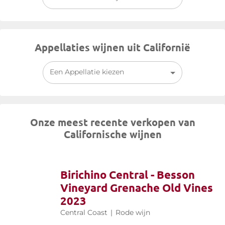
breed scala aan aangeplante druivensoorten kan
Californië
zich
profileren als een wereldwijde referentie op het gebied van
kwaliteitswijnen.
Appellaties wijnen uit Californië
Een Appellatie kiezen
Onze meest recente verkopen van
Californische wijnen
Birichino Central - Besson
Vineyard Grenache Old Vines
2023
Central Coast
|
Rode wijn