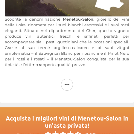
Scoprite la denominazione
Menetou-Salon
, gioiello dei vini
della Loira, rinomata per i suoi bianchi espressivi e i suoi rossi
eleganti. Situato nel dipartimento del Cher, questo vigneto
produce vini autentici, freschi e raffinati, perfetti per
accompagnare sia i pasti quotidiani che le occasioni speciali.
Grazie al suo terroir argilloso-calcareo e ai suoi vitigni
emblematici – il Sauvignon Blanc per i bianchi e il Pinot Nero
per i rossi e i rosati – il Menetou-Salon conquista per la sua
tipicità e l’ottimo rapporto qualità-prezzo.
Acquistare il
Menetou-Salon
online è oggi semplice e veloce.
Nel nostro negozio online potete confrontare le Annate,
scegliere tra le annate di viticoltori rinomati e approfittare di
promozioni esclusive. Le nostre schede dettagliate vi
consentono di selezionare il vino ideale in base ai vostri gusti:
un bianco vivace con note di agrumi e fiori bianchi, un rosso
fruttato e setoso o ancora un rosato conviviale per l’estate. Tutti i
nostri vini di Menetou-Salon sono conservati con cura e
Acquista i migliori vini di Menetou-Salon in
consegnati direttamente a casa vostra, in tutta sicurezza.
un'asta privata!
Che siate semplici appassionati o veri intenditori, ordinare un