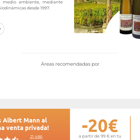
l medio ambiente, mediante
 biodinámicas desde 1997.
rt Mann
, la vendimia se realiza a
a su madurez óptima, y la
delicadeza, sin añadir productos
osis de azufre.
Los vinos de la
s bajo las denominaciones de
d Cru, son reconocidos por su
tica, y hacen las delicias de los
os de la región de Alsacia.
Áreas recomendadas por
eb de
Albert Mann
-20€
s Albert Mann al
na venta privada!
a partir de 99 € en tu
21 486