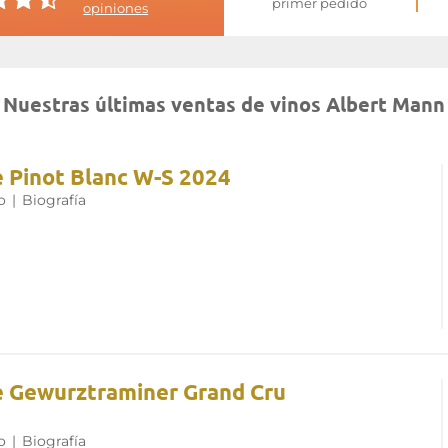
primer pedido
opiniones
Nuestras últimas ventas de vinos Albert Mann
e Pinot Blanc W-S 2024
o
|
Biografía
e Gewurztraminer Grand Cru
o
|
Biografía