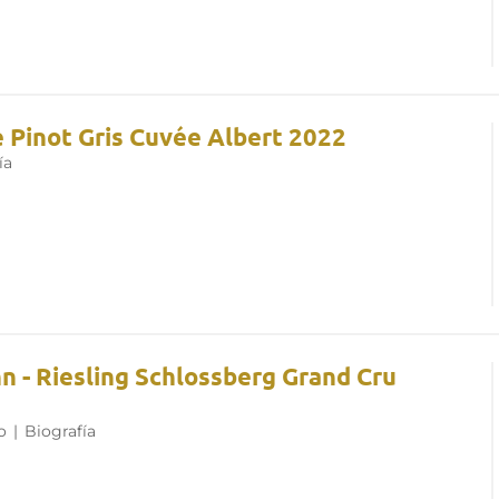
e Pinot Gris Cuvée Albert 2022
ía
 - Riesling Schlossberg Grand Cru
o
|
Biografía