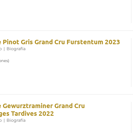
e Pinot Gris Grand Cru Furstentum 2023
o
|
Biografía
iones)
e Gewurztraminer Grand Cru
es Tardives 2022
o
|
Biografía