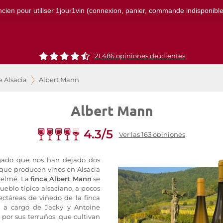
ncien pour utiliser 1jour1vin (connexion, panier, commande indisponibles)
21 486 opiniones de clientes
e Alsacia
Albert Mann
Albert Mann
4.3/5
Ver las 163 opiniones
gado que nos han dejado dos
s que producen vinos en Alsacia
thelmé. La
finca Albert Mann
se
eblo típico alsaciano, a pocos
ectáreas de viñedo de la finca
 a cargo de Jacky y Antoine
 por sus terruños, que cultivan