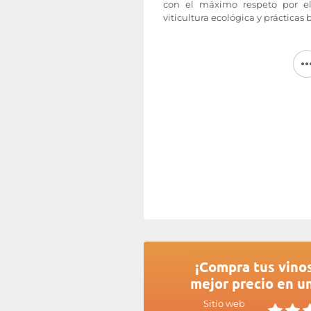
con el máximo respeto por e
viticultura ecológica y prácticas
En los viñedos de
la finca Albe
mano, cuando la uva alcanz
vinificación se lleva a cabo con 
enológicos, salvo una pequeña d
finca Albert Mann
, elaborado
origen Alsacia y Alsacia Gran
increíble finura y precisión aromá
amantes más exigentes de los vin
Más información en la página w
¡Compra tus vino
mejor precio en u
Sitio web