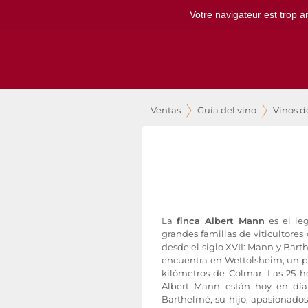
Votre navigateur est trop a
Ventas
Guía del vino
Vinos d
La
finca Albert Mann
es el le
grandes familias de viticultore
desde el siglo XVII: Mann y Bar
encuentra en Wettolsheim, un pu
kilómetros de Colmar. Las 25 h
Albert Mann están hoy en día
Barthelmé, su hijo, apasionados