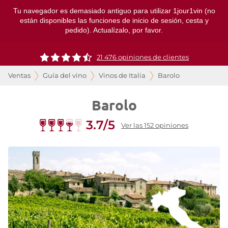
Tu navegador es demasiado antiguo para utilizar 1jour1vin (no
están disponibles las funciones de inicio de sesión, cesta y
pedido). Actualízalo, por favor.
21 476 opiniones de clientes
Ventas
Guía del vino
Vinos de Italia
Barolo
Barolo
3.7/5
Ver las 152 opiniones