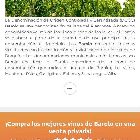
La Denominación de Origen Controlada y Garantizada (DOCG)
Barolo
es una denominación italiana del Piamonte. A menudo
denominado «el rey de los vinos, el vino de los reyes», el Barolo
se elabora a partir de la variedad de uva principal de la
denominación: el Nebbiolo. Los
Barolo
presentan muchas
similitudes con la clasificación y la vinificación de los vinos de
Borgoña
. Las denominaciones municipales más famosas son
Barolo (es decir, el Barolo procedente de la zona de
denominación que rodea el pueblo de Barolo), La Morra,
Monforte d'Alba, Castiglione Falleto y Serralunga d'Alba.
Los
vinos de Barolo
no se clasifican en «premier cru» y «grand
cru» al estilo de Borgoña, pero el concepto de «cru» está muy
presente. A modo de ejemplo, dos famosos «crus» de Monforte
d'Alba son Sori Ginestra y Bussia. El Barolo se cría durante al
menos tres años en barricas de roble. Los vinos de reserva se
crían en barrica durante al menos cinco años. Los
vinos de
Barolo
Son tánicos en su juventud y, a menudo, necesitan al
¡Compra los mejores vinos de Barolo en una
menos cinco años más de crianza para adquirir mayor suavidad
venta privada!
y sabor. Tras este envejecimiento, ganarán en cuerpo y
complejidad, con notas de trufa, chocolate y violeta.